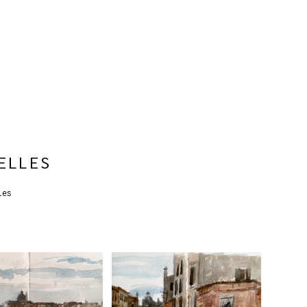
ELLES
les