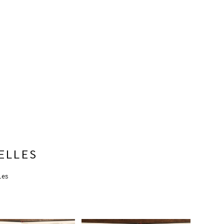
ELLES
les