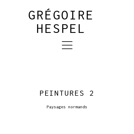
GRÉGOIRE
HESPEL
PEINTURES 2
Paysages normands